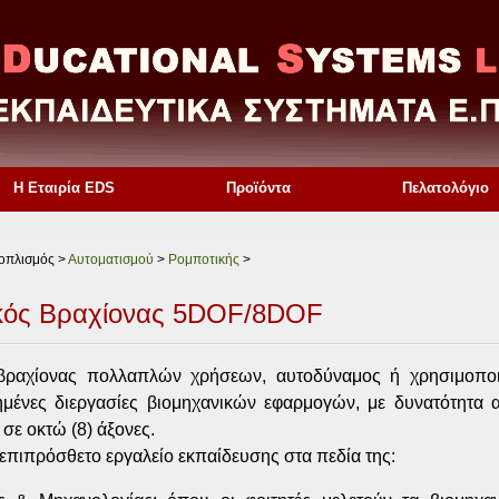
Η Εταιρία EDS
Προϊόντα
Πελατολόγιο
ξοπλισμός >
Αυτοματισμού
>
Ρομποτικής
>
κός Βραχίονας 5DOF/8DOF
βραχίονας πολλαπλών χρήσεων, αυτοδύναμος ή χρησιμοπο
ημένες διεργασίες βιομηχανικών εφαρμογών, με δυνατότητα 
 σε οκτώ (8) άξονες.
 επιπρόσθετο εργαλείο εκπαίδευσης στα πεδία της: