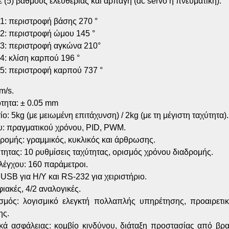
ε (5) βαθμούς ελευθερίας και αρπάγη (dc servo ή πνευματική).
1: περιστροφή βάσης 270 °
2: περιστροφή ώμου 145 °
3: περιστροφή αγκώνα 210°
4: κλίση καρπού 196 °
5: περιστροφή καρπού 737 °
m/s.
τητα: ± 0.05 mm
ο: 5kg (με μειωμένη επιτάχυνση) / 2kg (με τη μέγιστη ταχύτητα).
υ: πραγματικού χρόνου, PID, PWM.
ρομής: γραμμικός, κυκλικός και άρθρωσης.
τητας: 10 ρυθμίσεις ταχύτητας, ορισμός χρόνου διαδρομής.
λέγχου: 160 παράμετροι.
USB για Η/Υ και RS-232 για χειριστήριο.
φιακές, 4/2 αναλογικές.
σμός: λογισμικό ελεγκτή πολλαπλής υπηρέτησης, προαιρετικ
ης.
κά ασφάλειας: κομβίο κινδύνου, διάταξη προστασίας από βρ