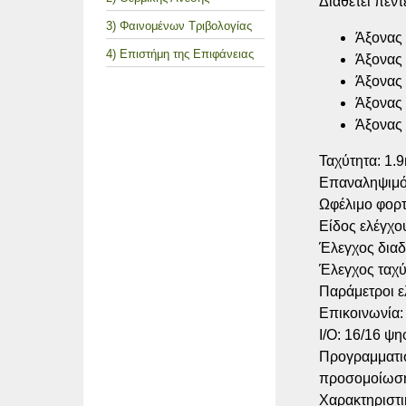
Διαθέτει πέντ
3) Φαινομένων Τριβολογίας
Άξονας 
4) Επιστήμη της Επιφάνειας
Άξονας 
Άξονας 
Άξονας 
Άξονας 
Ταχύτητα: 1.9
Επαναληψιμό
Ωφέλιμο φορτί
Είδος ελέγχο
Έλεγχος διαδ
Έλεγχος ταχύ
Παράμετροι ε
Επικοινωνία: 
Ι/Ο: 16/16 ψη
Προγραμματι
προσομοίωσ
Χαρακτηριστι