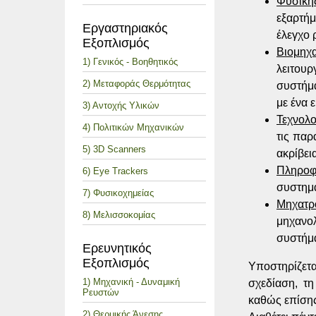
Φυσική
εξαρτήμ
Εργαστηριακός
έλεγχο 
Εξοπλισμός
Βιομηχα
1) Γενικός - Βοηθητικός
λειτου
2) Μεταφοράς Θερμότητας
συστήμ
με ένα 
3) Αντοχής Υλικών
Τεχνολο
4) Πολιτικών Μηχανικών
τις παρ
5) 3D Scanners
ακρίβει
Πληροφ
6) Eye Trackers
συστημ
7) Φυσικοχημείας
Μηχατρ
8) Μελισσοκομίας
μηχανο
συστήμ
Ερευνητικός
Εξοπλισμός
Υποστηρίζετ
1) Μηχανική - Δυναμική
σχεδίαση, τ
Ρευστών
καθώς επίση
2) Θερμικής Άνεσης