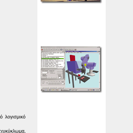
ό λογισμικό
αχυκύκλωμα,