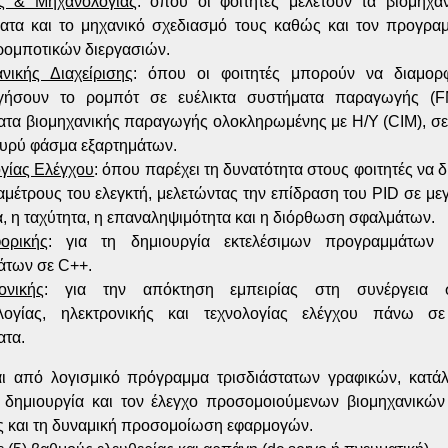
ς & Μηχανολογίας
: όπου οι φοιτητές μελετούν τα βιομηχα
ατα και το μηχανικό σχεδιασμό τους καθώς και τον προγραμ
ρομποτικών διεργασιών.
νικής Διαχείρισης
: όπου οι φοιτητές μπορούν να διαμορ
ργήσουν το ρομπότ σε ευέλικτα συστήματα παραγωγής (F
ατα βιομηχανικής παραγωγής ολοκληρωμένης με Η/Υ (CIM), σ
ευρύ φάσμα εξαρτημάτων.
γίας Ελέγχου
: όπου παρέχει τη δυνατότητα στους φοιτητές να δ
αμέτρους του ελεγκτή, μελετώντας την επίδραση του PID σε μ
α, η ταχύτητα, η επαναληψιμότητα και η διόρθωση σφαλμάτων.
ορικής
: για τη δημιουργία εκτελέσιμων προγραμμάτων 
άτων σε C++.
ονικής
: για την απόκτηση εμπειρίας στη συνέργεια 
λογίας, ηλεκτρονικής και τεχνολογίας ελέγχου πάνω σε
ατα.
αι από λογισμικό πρόγραμμα τρισδιάστατων γραφικών, κατάλ
η δημιουργία και τον έλεγχο προσομοιούμενων βιομηχανικών
ς και τη δυναμική προσομοίωση εφαρμογών.